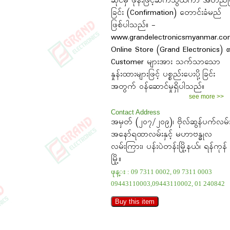
ဆိုင်မှ ဖုန်းဖြင့်ဆက်သွယ်ကာ အတည်ပ
ခြင်း (Confirmation) တောင်းခံမည်
ဖြစ်ပါသည်။ -
www.grandelectronicsmyanmar.c
Online Store (Grand Electronics) 
Customer များအား သက်သာသော
နှုန်းထားများဖြင့် ပစ္စည်းပေးပို့ခြင်း
အတွက် ဝန်ဆောင်မှုရှိပါသည်။
see more >>
Contact Address
အမှတ် (၂၀၇/၂၀၉)၊ ဗိုလ်ဆွန်ပက်လမ်း
အနော်ရထာလမ်းနှင့် မဟာဗန္ဓုလ
လမ်းကြား၊ ပန်းပဲတန်းမြို့နယ်၊ ရန်ကုန်
မြို့။
ဖုန္း : 09 7311 0002, 09 7311 0003
09443110003,09443110002, 01 240842