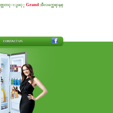
Grand
ဏ္သတင္းျဖင့္
အီလက္ထေရာနစ္
CONTACT US