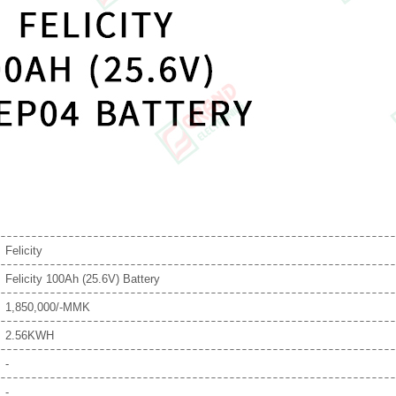
Felicity
Felicity 100Ah (25.6V) Battery
1,850,000/-MMK
2.56KWH
-
-