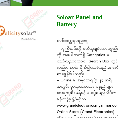
Soloar Panel and
Battery
ေစ်း၀ယ္လမ္းညႊန္
- လူကြီးမင်းတို့ ဝယ်ယူချင်သောပစ္စည်း
ကို အပေါ်ဘက်ရှိ Categories မှ
သော်လည်းကောင်း၊ Search Box တွင်
လည်းကောင်း ရိုက်၍သော်လည်းကောင်
ရှာဖွေနိုင်ပါသည်။
- Online မှ အမှာစာရပြီး ၂၄ နာရီ
အတွင်း မှာယူထားသော ပစ္စည်းများ
သေချာမှုရှိ/မရှိနှင့် ပေးပို့ရမည့်လိပ်စာ
မှန်ကန်မှုရှိ/မရှိကို
www.grandelectronicsmyanmar.c
Online Store (Grand Electronics)