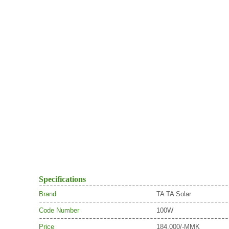
Specifications
Brand
TA TA Solar
Code Number
100W
Price
184,000/-MMK